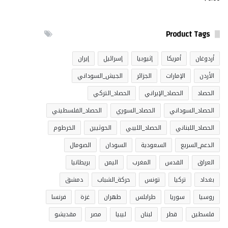
Product Tags
أردوغان
أمريكا
إثيوبيا
إسرائيل
إيران
الأردن
الإمارات
الجزائر
الجيش_السوداني
الحصاد
الحصاد_الإيراني
الحصاد_التركي
الحصاد_السوداني
الحصاد_السوري
الحصاد_الفلسطيني
الحصاد_اللبناني
الحصاد_الليبي
الحوثيين
الخرطوم
الدعم_السريع
السعودية
السودان
الصومال
العراق
القدس
المغرب
اليمن
بريطانيا
بغداد
تركيا
تونس
حركة_الشباب
دمشق
روسيا
سوريا
طرابلس
طهران
غزة
فرنسا
فلسطين
قطر
لبنان
ليبيا
مصر
مقديشو