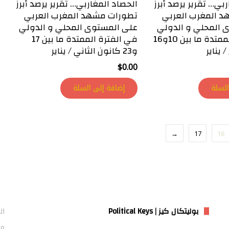
بي… تقرير يرصد أبرز
الحصاد المغاربي… تقرير يرصد أبرز
 المغرب العربي
تطورات مشهد المغرب العربي
 المحلي و الدولي
على المستوى المحلي و الدولي
في الفترة الممتدة ما بين 10و16
في الفترة الممتدة ما بين 17
 يناير
و23 كانون الثاني / يناير
$
0.00
السلة
إضافة إلى السلة
←
17
16
بوليتكال كيز | Political Keys
ال
من